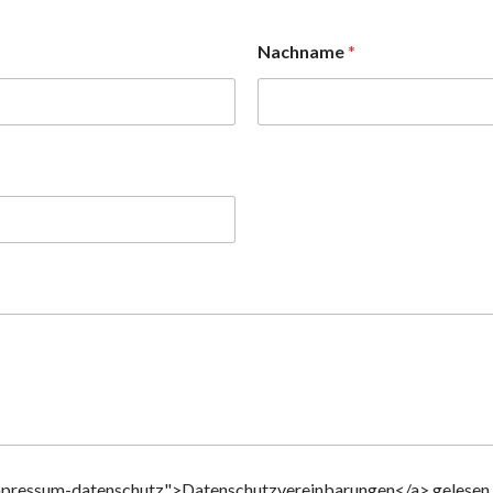
Nachname
*
impressum-datenschutz">Datenschutzvereinbarungen</a> gelesen u