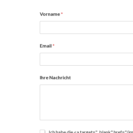
Vorname
*
Email
*
Ihre Nachricht
*
Ich habe die <a target="_blank" href="/